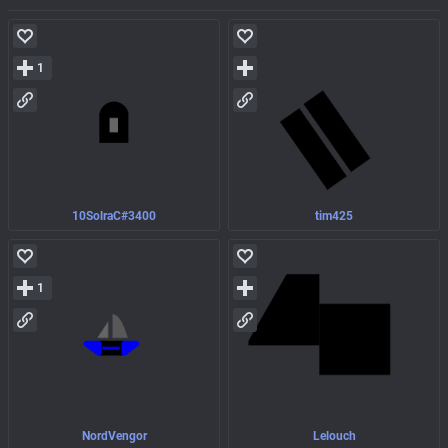
1
10SolraC#3400
tim425
1
NordVengor
Lelouch