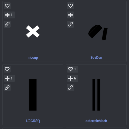
1
niccup
SovDen
1
1
6
LΞGI〄Ƞ
österreichisch