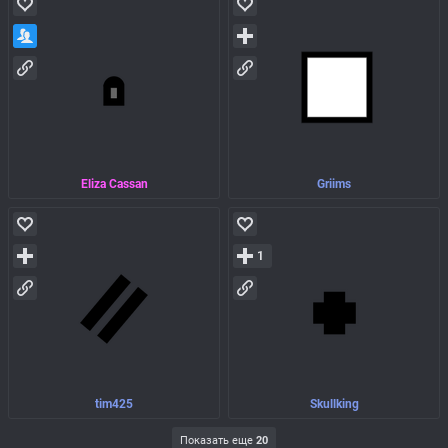
Eliza Cassan
Griims
1
tim425
Skullking
Показать еще
20