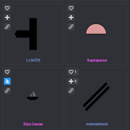
LΞGI〄Ƞ
Барбариска
1
5
Eliza Cassan
österreichisch