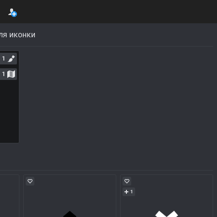
ля иконки
1
1
1