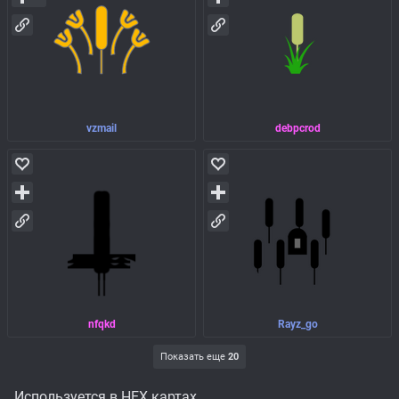
vzmail
debpcrod
nfqkd
Rayz_go
Показать еще
20
Используется в HEX картах