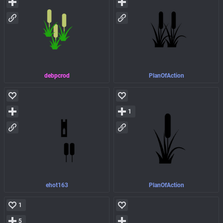
debpcrod
PlanOfAction
1
ehot163
PlanOfAction
1
5