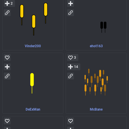
2
Vinder200
ehot163
3
14
DeExMan
McBane