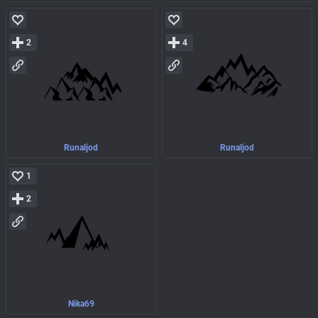
2
4
Runaljod
Runaljod
1
2
Nika69