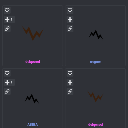
1
debpcrod
rregner
1
ABIBA
debpcrod