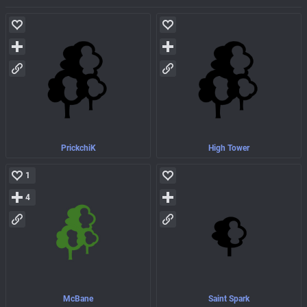
PrickchiK
High Tower
1
4
McBane
Saint Spark