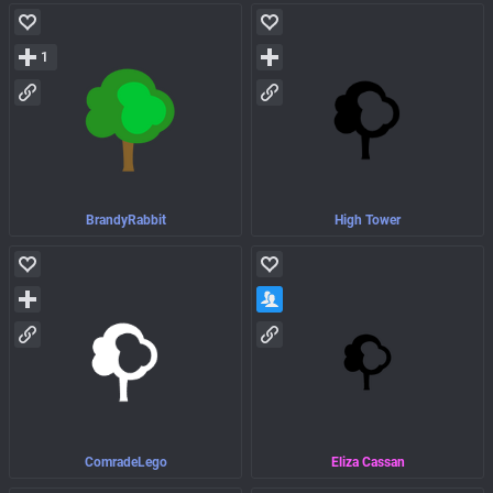
1
BrandyRabbit
High Tower
ComradeLego
Eliza Cassan