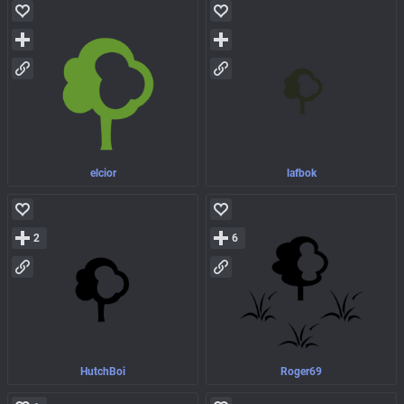
elcior
lafbok
2
6
HutchBoi
Roger69