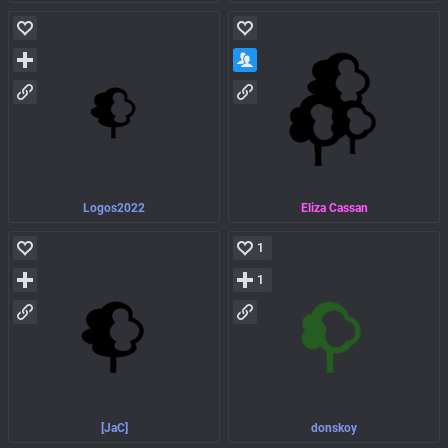
Logos2022
Eliza Cassan
1
1
[JaC]
donskoy