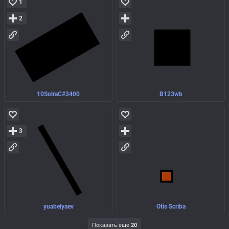
1
2
10SolraC#3400
B123wb
3
yuabelyaev
Otis Scriba
Показать еще
20