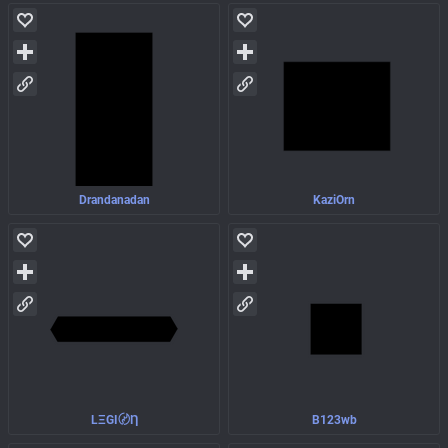
Drandanadan
KaziOrn
LΞGI〄Ƞ
B123wb