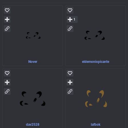
1
Nover
eldemoniopicante
dav2528
lafbok