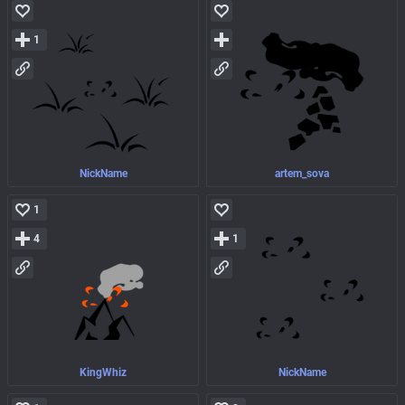
1
NickName
artem_sova
1
4
1
KingWhiz
NickName