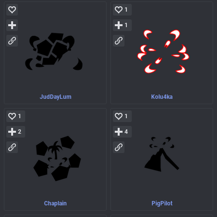
1
1
JudDayLum
Kolu4ka
1
1
2
4
Chaplain
PigPilot