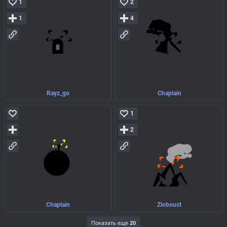
1
2
1
4
Rayz_go
Chaplain
1
2
Chaplain
Zloboust
Показать еще
20