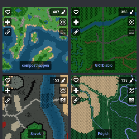
407
358
composthappen
GRTDiablo
153
138
Snvok
Fdgich