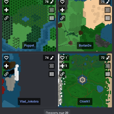
78
75
Puppet
BorlanDe
74
1
72
1
Vlad_Jokobra
Chief41
Показать еще
20