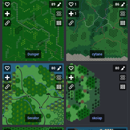
89
1
86
1
Dunger
cytane
80
80
Sevator
skoiap