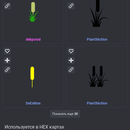
debpcrod
PlanOfAction
DeExMan
PlanOfAction
Показать еще
20
Используется в HEX картах