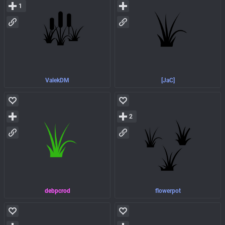
1
ValekDM
[JaC]
2
debpcrod
flowerpot