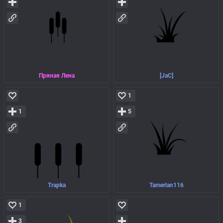
Пряная Лена
[JaC]
1
1
5
Trapka
Tamerlan116
1
3