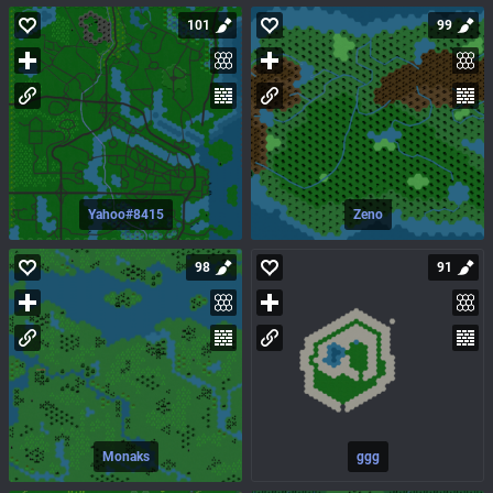
101
99
Yahoo#8415
Zeno
98
91
Monaks
ggg