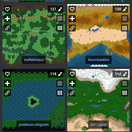
121
120
waffelnhaus
AwonGardino
118
112
poderoso ninguem
MrCopper