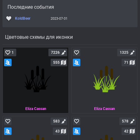
Последние события
KoldBeer
2023-07-31
Цветовые схемы для иконки
1
7226
1325
555
71
Eliza Cassan
Eliza Cassan
583
578
43
42