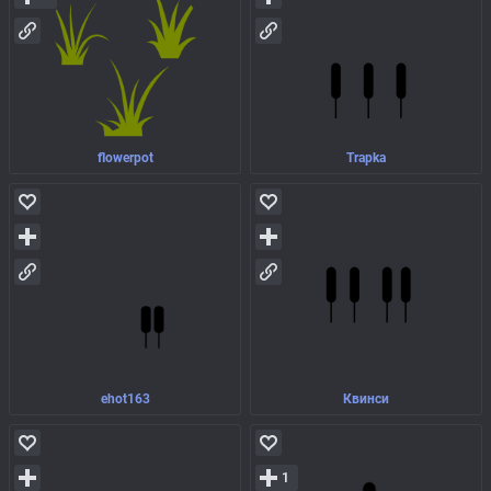
flowerpot
Trapka
ehot163
Квинси
1