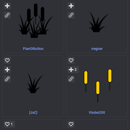
PlanOfAction
rregner
2
[JaC]
Vinder200
1