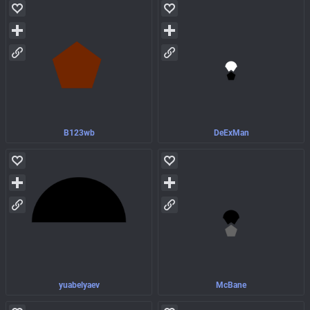
B123wb
DeExMan
yuabelyaev
McBane