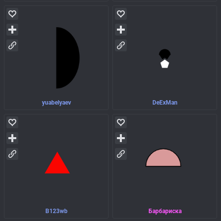
yuabelyaev
DeExMan
B123wb
Барбариска