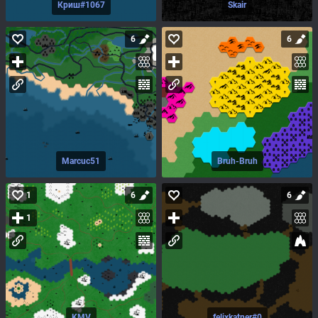
Криш#1067
Skair
6
6
Marcuc51
Bruh-Bruh
1
6
6
1
KMV
felixkatner#0