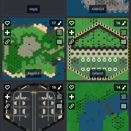
segaj
Aleks24
17
16
Aaxonz
laiterrrr
16
14