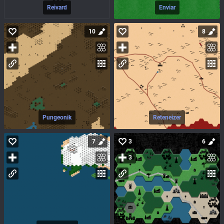
Reivard
Enviar
10
8
Pungeonik
Reteneizer
7
3
6
3