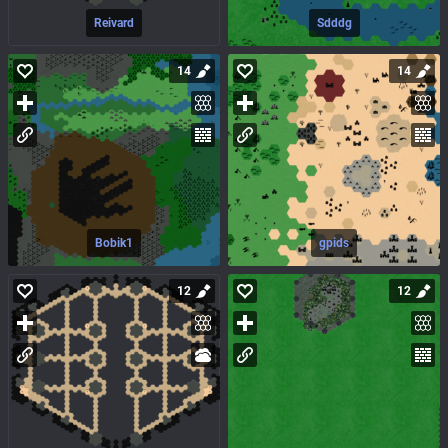
Reivard
Sdddg
14
14
Bobik1
gpids
12
12