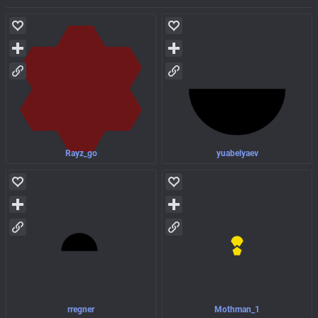
Rayz_go
yuabelyaev
rregner
Mothman_1