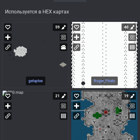
Используется в HEX картах
59
40
getaptex
Roger_Pirato
21
19