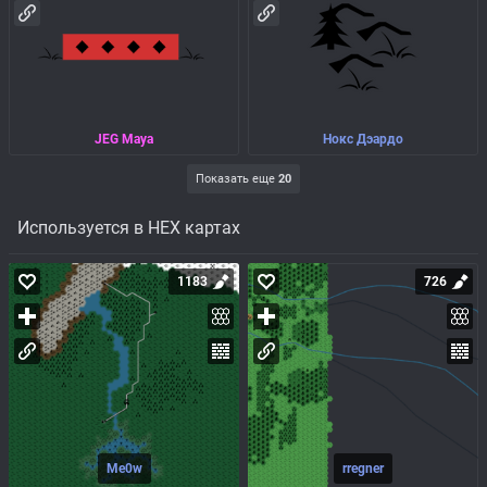
JEG Maya
Нокс Дэардо
Показать еще
20
Используется в HEX картах
1183
726
Me0w
rregner