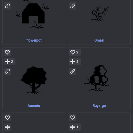
flowerpot
Omael
2
2
4
Amonin
Rayz_go
1