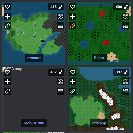
418
406
rrrooorrr
Betser
402
397
barin7819#0
otterpop