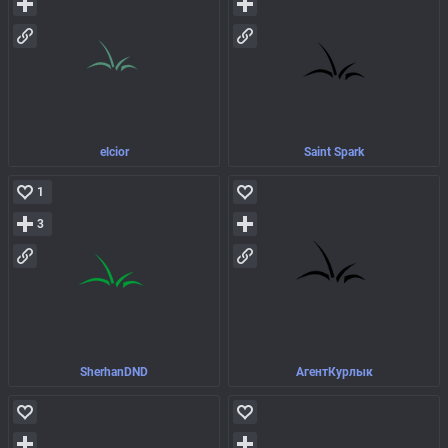
elcior
Saint Spark
1
3
SherhanDND
АгентКурлык