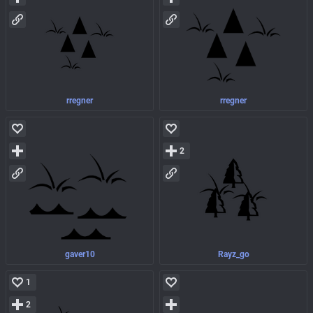
rregner
rregner
2
gaver10
Rayz_go
1
2