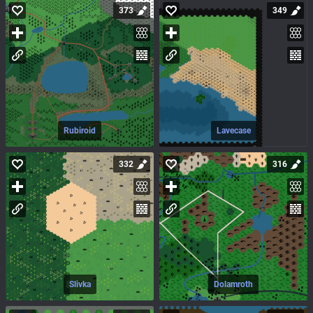
373
349
Rubiroid
Lavecase
332
316
Slivka
Dolamroth