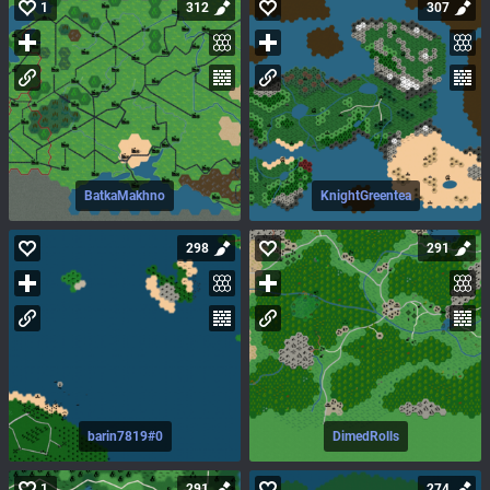
1
312
307
BatkaMakhno
KnightGreentea
298
291
barin7819#0
DimedRolls
1
291
274