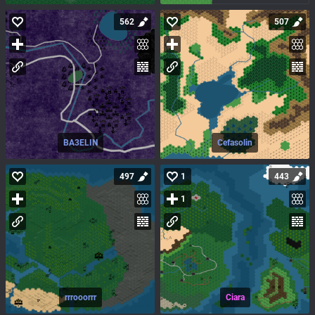
562
507
BA3ELIN
Cefasolin
497
1
443
1
rrrooorrr
Ciara