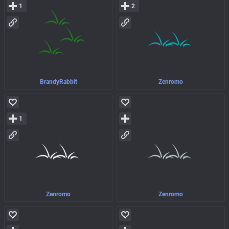
1
2
BrandyRabbit
Zenromo
1
Zenromo
Zenromo