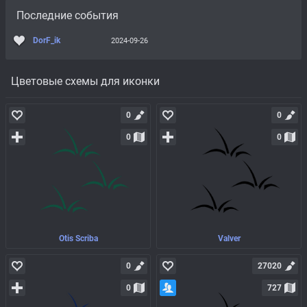
Последние события
DorF_ik
2024-09-26
Цветовые схемы для иконки
0
0
0
0
Otis Scriba
Valver
0
27020
0
727