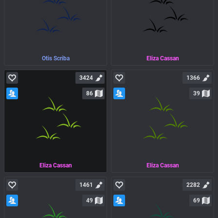
Otis Scriba
Eliza Cassan
3424
1366
86
39
Eliza Cassan
Eliza Cassan
1461
2282
49
69