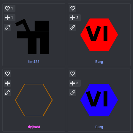
1
1
2
tim425
Burg
3
riyjfmht
Burg