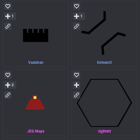
1
1
Vaalahan
Goteam3
2
JEG Maya
riyjfmht