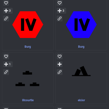
3
3
Burg
Burg
1
litcourtle
elcior