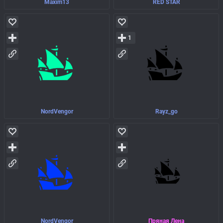
Maxim13
RED STAR
1
NordVengor
Rayz_go
NordVengor
Пряная Лена