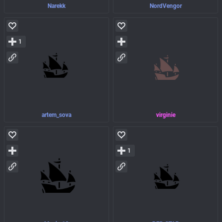
Narekk
NordVengor
1
artem_sova
virginie
1