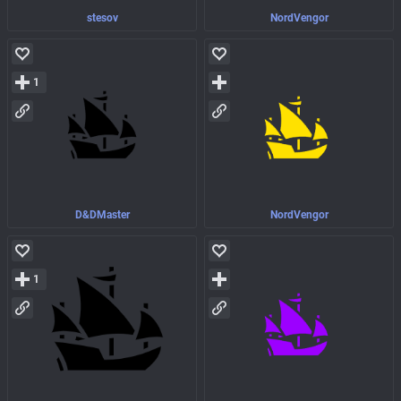
stesov
NordVengor
1
D&DMaster
NordVengor
1