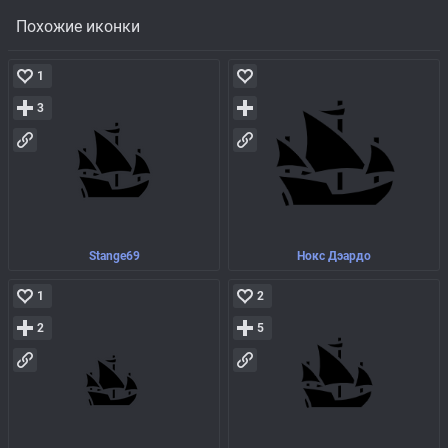
Похожие иконки
1
3
Stange69
Нокс Дэардо
1
2
2
5