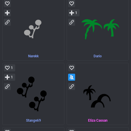
1
Narekk
Dario
1
1
Stange69
Eliza Cassan