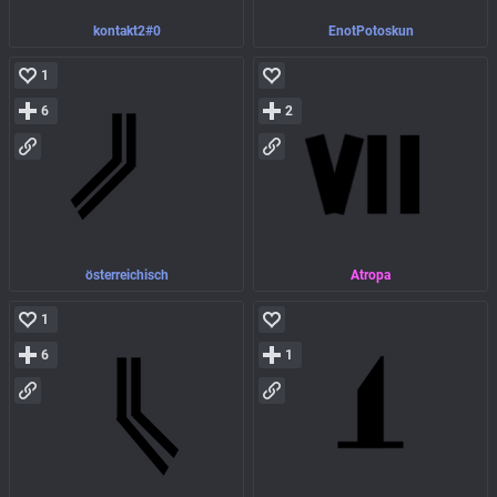
kontakt2#0
EnotPotoskun
1
6
2
österreichisch
Atropa
1
6
1