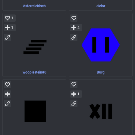
österreichisch
elcior
1
1
4
wooplestein#0
Burg
1