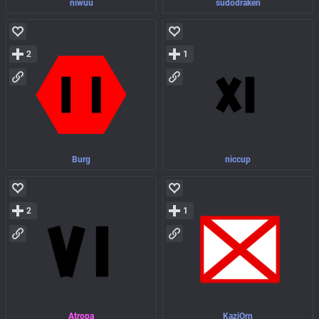
niwuu
sudodraken
2
1
Burg
niccup
2
1
Atropa
KaziOrn