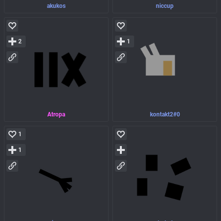
akukos
niccup
2
1
Atropa
kontakt2#0
1
1