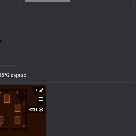
 RPG картах
1
4334