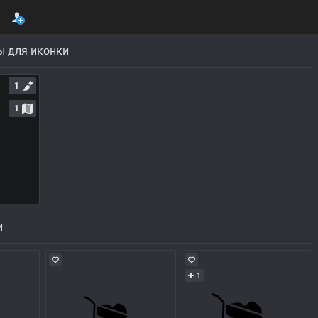
ы для иконки
1
1
и
1