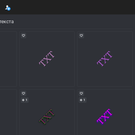
текста
1
1