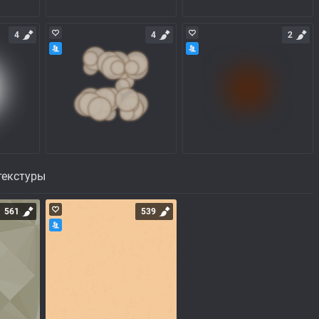
4
4
2
текстуры
561
539