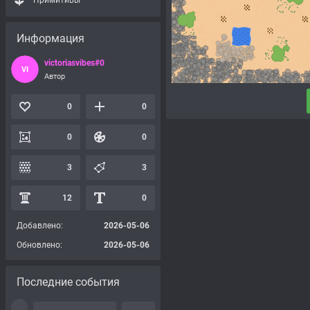
Примитивы
Информация
victoriasvibes#0
VI
Автор
0
0
0
0
3
3
12
0
Добавлено:
2026-05-06
Обновлено:
2026-05-06
Последние события