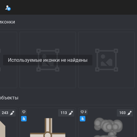
иконки
Используемые иконки не найдены
объекты
2
243
113
103