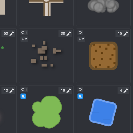
1
53
38
15
2
2
1
13
10
4