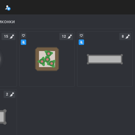
иконки
15
12
8
2